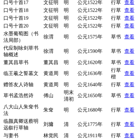
口号十首17
文征明
明
公元1522年
行草
查看
口号十首18
文征明
明
公元1522年
行草
查看
口号十首19
文征明
明
公元1522年
行草
查看
口号十首20
文征明
明
公元1522年
行草
查看
水墨葡萄图（书
徐渭
明
公元1575年
草书
查看
法局部）
代应制咏剑草书
徐渭
明
公元1590年
草书
查看
轴概述
董其昌草书
董其昌
明
公元1620年
草书
查看
行草
临王羲之誓墓文
黄道周
明
公元1636年
查看
楷
赠答友人诗轴
黄道周
明
公元1640年
行草
查看
明末
草书孟浩然诗
傅山
公元1650年
草书
查看
清初
八大山人朱耷书
朱耷
明
公元1680年
行草
查看
法
临颜真卿送蔡明
刘墉
清
公元1775年
行草
查看
远叙行草轴
与妻书
林觉民
清
公元1911年
行草
查看