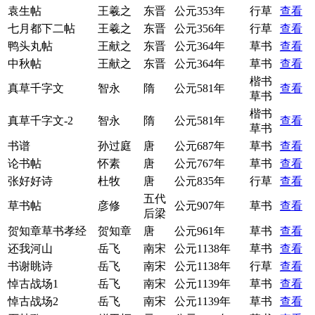
袁生帖
王羲之
东晋
公元353年
行草
查看
七月都下二帖
王羲之
东晋
公元356年
行草
查看
鸭头丸帖
王献之
东晋
公元364年
草书
查看
中秋帖
王献之
东晋
公元364年
草书
查看
楷书
真草千字文
智永
隋
公元581年
查看
草书
楷书
真草千字文-2
智永
隋
公元581年
查看
草书
书谱
孙过庭
唐
公元687年
草书
查看
论书帖
怀素
唐
公元767年
草书
查看
张好好诗
杜牧
唐
公元835年
行草
查看
五代
草书帖
彦修
公元907年
草书
查看
后梁
贺知章草书孝经
贺知章
唐
公元961年
草书
查看
还我河山
岳飞
南宋
公元1138年
草书
查看
书谢眺诗
岳飞
南宋
公元1138年
行草
查看
悼古战场1
岳飞
南宋
公元1139年
草书
查看
悼古战场2
岳飞
南宋
公元1139年
草书
查看