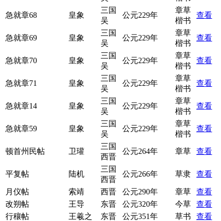
三国
章草
急就章68
皇象
公元229年
查看
吴
楷书
三国
章草
急就章69
皇象
公元229年
查看
吴
楷书
三国
章草
急就章70
皇象
公元229年
查看
吴
楷书
三国
章草
急就章71
皇象
公元229年
查看
吴
楷书
三国
章草
急就章14
皇象
公元229年
查看
吴
楷书
三国
章草
急就章59
皇象
公元229年
查看
吴
楷书
三国
顿首州民帖
卫瓘
公元264年
章草
查看
西晋
三国
平复帖
陆机
公元266年
草隶
查看
西晋
月仪帖
索靖
西晋
公元290年
章草
查看
改朔帖
王导
东晋
公元320年
今草
查看
行穰帖
王羲之
东晋
公元351年
草书
查看