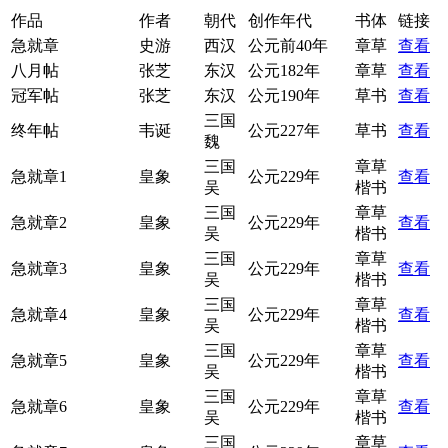
作品
作者
朝代
创作年代
书体
链接
急就章
史游
西汉
公元前40年
章草
查看
八月帖
张芝
东汉
公元182年
章草
查看
冠军帖
张芝
东汉
公元190年
草书
查看
三国
终年帖
韦诞
公元227年
草书
查看
魏
三国
章草
急就章1
皇象
公元229年
查看
吴
楷书
三国
章草
急就章2
皇象
公元229年
查看
吴
楷书
三国
章草
急就章3
皇象
公元229年
查看
吴
楷书
三国
章草
急就章4
皇象
公元229年
查看
吴
楷书
三国
章草
急就章5
皇象
公元229年
查看
吴
楷书
三国
章草
急就章6
皇象
公元229年
查看
吴
楷书
三国
章草