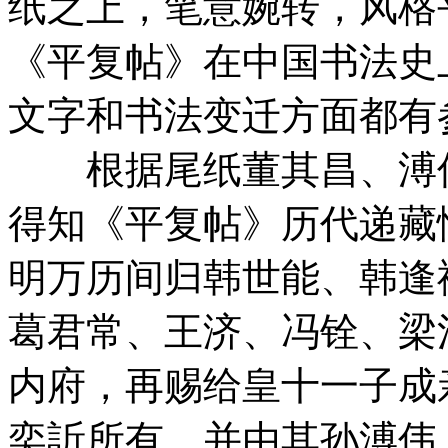
纸之上，笔意婉转，风格
《平复帖》在中国书法史
文字和书法变迁方面都有
根据尾纸董其昌、溥伟
得知《平复帖》历代递藏
明万历间归韩世能、韩逢
葛君常、王济、冯铨、梁
内府，再赐给皇十一子成
奕訢所有，并由其孙溥伟