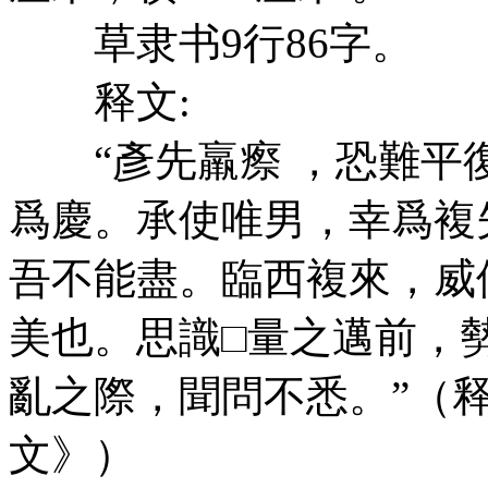
草隶书9行86字。
释文:
“彥先羸瘵 ，恐難平
爲慶。承使唯男，幸爲複
吾不能盡。臨西複來，威
美也。思識□量之邁前，
亂之際，聞問不悉。”（
文》）